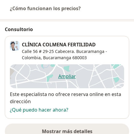
¿Cómo funcionan los precios?
Consultorio
CLÍNICA COLMENA FERTILIDAD
Calle 56 # 29-25 Cabecera. Bucaramanga -
Colombia,
Bucaramanga
680003
Ampliar
se abre en una nueva pestañ
Disponibilidad
Este especialista no ofrece reserva online en esta
dirección
¿Qué puedo hacer ahora?
Mostrar más detalles