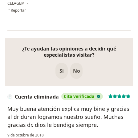
CELAGEM ​
•
en opinión del usuario Cuenta eliminada
•
Reportar
¿Te ayudan las opiniones a decidir qué
especialistas visitar?
Si
No
Cuenta eliminada
Cita verificada
Muy buena atención explica muy bine y gracias
al dr duran logramos nuestro sueño. Muchas
gracias dr. dios le bendiga siempre.
9 de octubre de 2018