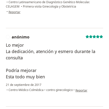
•
Centro Latinoamericano de Diagnóstico Genético Molecular.
CELAGEM ​
•
Primera visita Ginecología y Obstetrícia
en opinión del usuario Cuenta eliminada
•
Reportar
anónimo
A
Lo mejor
La dedicación, atención y esmero durante la
consulta
Podría mejorar
Esta todo muy bien
21 de septiembre de 2017
en opinión del usuario 
•
Centro Médico Colmédica
•
contro ginecologico
•
Reportar