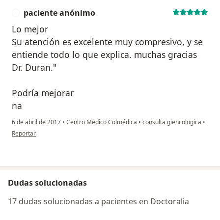
paciente anónimo
P
Lo mejor
Su atención es excelente muy compresivo, y se
entiende todo lo que explica. muchas gracias
Dr. Duran."
Podría mejorar
na
6 de abril de 2017
•
Centro Médico Colmédica
•
consulta giencologica
•
en opinión del usuario paciente anónimo
Reportar
Dudas solucionadas
17 dudas solucionadas a pacientes en Doctoralia