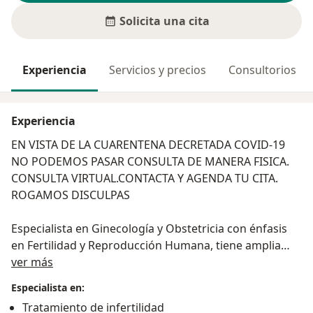
Solicita una cita
Experiencia
Servicios y precios
Consultorios
Experiencia
EN VISTA DE LA CUARENTENA DECRETADA COVID-19
NO PODEMOS PASAR CONSULTA DE MANERA FISICA.
CONSULTA VIRTUAL.CONTACTA Y AGENDA TU CITA.
ROGAMOS DISCULPAS
Especialista en Ginecología y Obstetricia con énfasis
en Fertilidad y Reproducción Humana, tiene amplia
Acerca de mí
experiencia en instituciones médicas como la Clínica
ver más
CELAGEM,(Centro Latinoamericano de Diagnóstico
Especialista en:
Genético Molecular) ,sitio donde en la actualidad
Tratamiento de infertilidad
ofrece consulta. Cuenta con las especialidades en