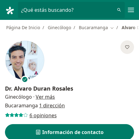
Men
¿Qué estás buscando?
Página De Inicio
Ginecólogo
Bucaramanga
Alvaro 
Cambiar de c
Dr.
Alvaro Duran Rosales
sobre las especializaciones
Ginecólogo
·
Ver más
Bucaramanga
1 dirección
6 opiniones
Información de contacto