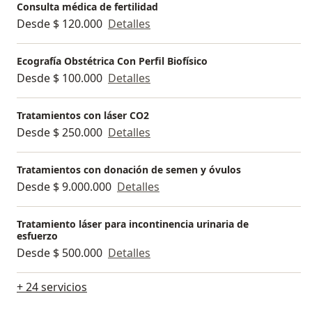
Ginecología y Obstetricia (ASBOG), entre otras.
Consulta médica de fertilidad
Desde $ 120.000
Detalles
Gracias a esto el Dr. Durán Rosales es un destacado
experto en Ginecología y Obstetricia con énfasis en
Ecografía Obstétrica Con Perfil Biofísico
Fertilidad y Reproducción Humana, en Colombia.
Desde $ 100.000
Detalles
Tratamientos con láser CO2
Desde $ 250.000
Detalles
Tratamientos con donación de semen y óvulos
Desde $ 9.000.000
Detalles
Tratamiento láser para incontinencia urinaria de
esfuerzo
Desde $ 500.000
Detalles
+ 24 servicios