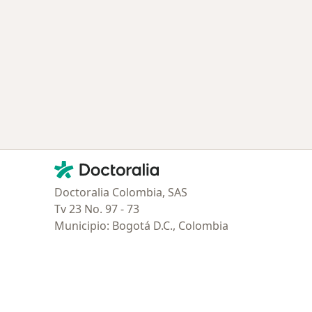
Contacto
Doctoralia - Página de inicio
Doctoralia Colombia, SAS
Tv 23 No. 97 - 73
Municipio: Bogotá D.C., Colombia