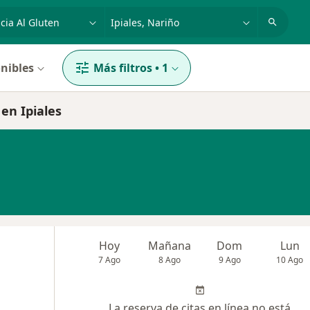
dad, enfermedad o nombre
p. ej. Bogotá
nibles
Más filtros
•
1
 en Ipiales
Hoy
Mañana
Dom
Lun
7 Ago
8 Ago
9 Ago
10 Ago
La reserva de citas en línea no está