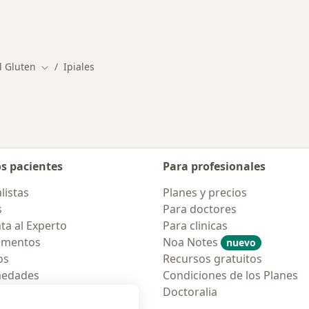
l Gluten
Ipiales
Cambiar de ciudad
os pacientes
Para profesionales
listas
Planes y precios
s
Para doctores
ta al Experto
Para clinicas
amentos
Noa Notes
nuevo
os
Recursos gratuitos
medades
Condiciones de los Planes
tas Frecuentes
Doctoralia
ión para móvil