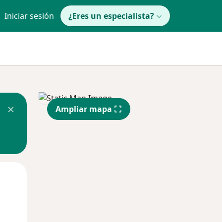
Iniciar sesión
¿Eres un especialista?
Ampliar mapa
Mar
Mié
Jue
11 Ago
12 Ago
13 Ago