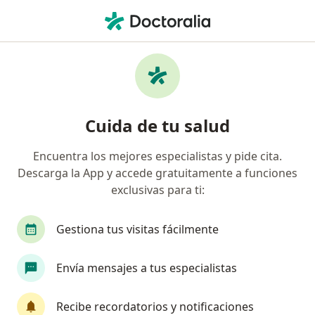
Men
Sobrepeso • Ipiales, Nariño
Filtros
• 1
Mapa
Especialistas en Sobrepeso en Ipiales
Cuida de tu salud
Encuentra los mejores especialistas y pide cita.
¿Qué especialidad estás buscando?
Descarga la App y accede gratuitamente a funciones
Nutricionista
exclusivas para ti:
Gestiona tus visitas fácilmente
Envía mensajes a tus especialistas
Recibe recordatorios y notificaciones