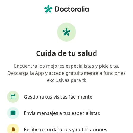
Men
Irritabilidad • Cajicá, Cundinamarca
Filtros
• 1
Seguro
Mapa
Especialistas en Irritabilidad en Cajicá
Cuida de tu salud
Encuentra los mejores especialistas y pide cita.
¿Qué especialidad estás buscando?
Descarga la App y accede gratuitamente a funciones
Psicólogo
exclusivas para ti:
Gestiona tus visitas fácilmente
Envía mensajes a tus especialistas
Recibe recordatorios y notificaciones