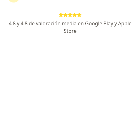
continuar tu tratamiento sin salir de casa. Si lo
necesitas, también puedes reservar una cita
presencial.
4.8 y 4.8 de valoración media en Google Play y Apple
Store
Mostrar especialistas
¿Cómo funciona?
Expertos en duelo
Natalia Martinez Hernandez
Psicólogo
Armenia