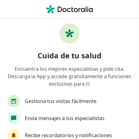
Men
¿Qué estás buscando?
Página De Inicio
Enfermedades
Duelo
Duelo - Información, expertos y
Cuida de tu salud
preguntas frecuentes
Encuentra los mejores especialistas y pide cita.
Descarga la App y accede gratuitamente a funciones
exclusivas para ti:
Información
Pregunta al Experto
Gestiona tus visitas fácilmente
Envía mensajes a tus especialistas
No descuides tu salud
Escoge la consulta en línea para empezar o
Recibe recordatorios y notificaciones