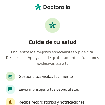
Men
¿Qué estás buscando?
Página De Inicio
Enfermedades
Fobia Específica O Simple
Fobia específica o simple -
Cuida de tu salud
Información, expertos y
Encuentra los mejores especialistas y pide cita.
preguntas frecuentes
Descarga la App y accede gratuitamente a funciones
exclusivas para ti:
Gestiona tus visitas fácilmente
Información
Pregunta al Experto
Envía mensajes a tus especialistas
Recibe recordatorios y notificaciones