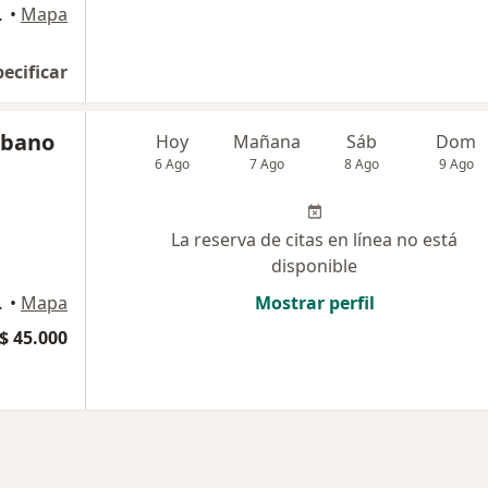
ucaramanga
•
Mapa
pecificar
ubano
Hoy
Mañana
Sáb
Dom
6 Ago
7 Ago
8 Ago
9 Ago
La reserva de citas en línea no está
disponible
tander, Bucaramanga
•
Mapa
Mostrar perfil
$ 45.000