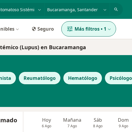
dad, enfermedad o nombre
p. ej. Bogotá
nibles
Seguro
Más filtros
•
1
istémico (Lupus) en Bucaramanga
nista
Reumatólogo
Hematólogo
Psicólogo
 Amado
Hoy
Mañana
Sáb
Dom
6 Ago
7 Ago
8 Ago
9 Ago