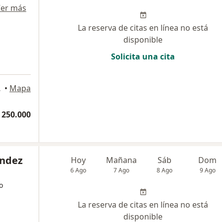
er más
La reserva de citas en línea no está
disponible
Solicita una cita
Bucaramanga
•
Mapa
 250.000
andez
Hoy
Mañana
Sáb
Dom
6 Ago
7 Ago
8 Ago
9 Ago
o
La reserva de citas en línea no está
disponible