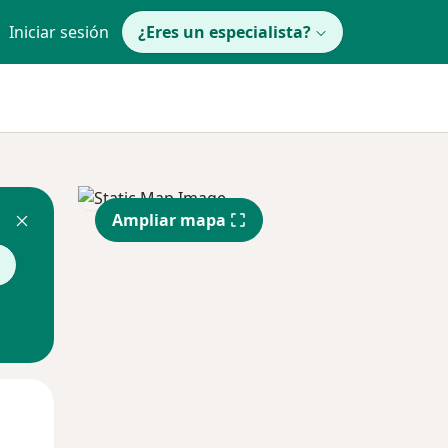
Iniciar sesión
¿Eres un especialista?
Ampliar mapa
Lun
Mar
Mié
10 Ago
11 Ago
12 Ago