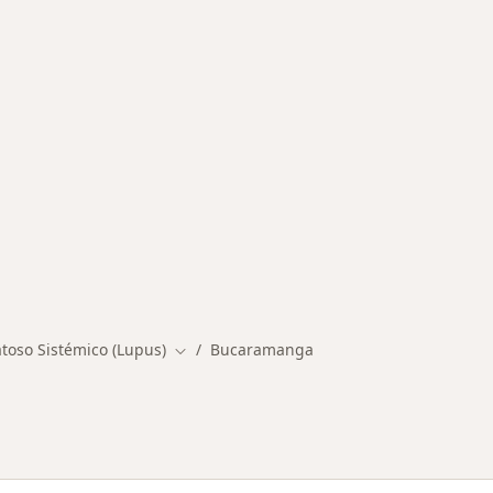
ermedades en Bucaramanga
toso Sistémico (Lupus)
Bucaramanga
Cambiar de ciudad