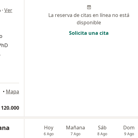
·
Ver
o
La reserva de citas en línea no está
disponible
Solicita una cita
o
 PhD
.
•
Mapa
 120.000
ana
Hoy
Mañana
Sáb
Dom
6 Ago
7 Ago
8 Ago
9 Ago