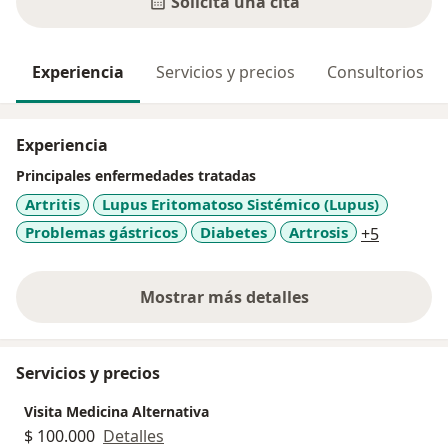
Solicita una cita
Experiencia
Servicios y precios
Consultorios
Experiencia
Principales enfermedades tratadas
Artritis
Lupus Eritomatoso Sistémico (Lupus)
a11y_sr_
Problemas gástricos
Diabetes
Artrosis
+5
Mostrar más detalles
sobre la experiencia
Servicios y precios
Visita Medicina Alternativa
$ 100.000
Detalles