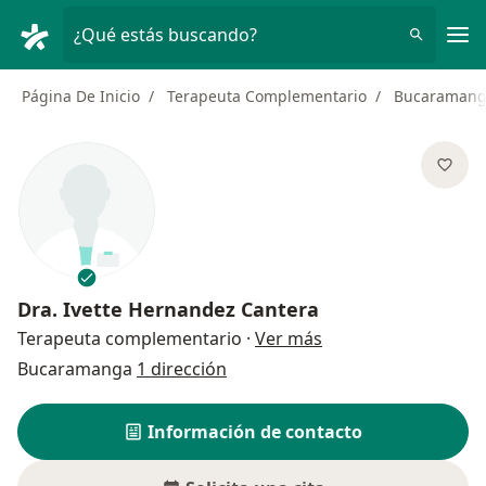
Men
¿Qué estás buscando?
Página De Inicio
Terapeuta Complementario
Bucaraman
Dra.
Ivette Hernandez Cantera
sobre las especializ
Terapeuta complementario
·
Ver más
Bucaramanga
1 dirección
Información de contacto