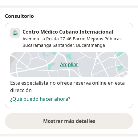
Consultorio
Centro Médico Cubano Internacional
Avenida La Rosita 27-46 Barrio Mejoras Públicas
Bucaramanga Santander,
Bucaramanga
Ampliar
se abre en una nueva pestañ
Disponibilidad
Este especialista no ofrece reserva online en esta
dirección
¿Qué puedo hacer ahora?
Mostrar más detalles
sobre la dirección