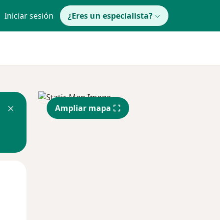
Iniciar sesión
¿Eres un especialista?
Ampliar mapa
Mié
Jue
Vie
12 Ago
13 Ago
14 Ago