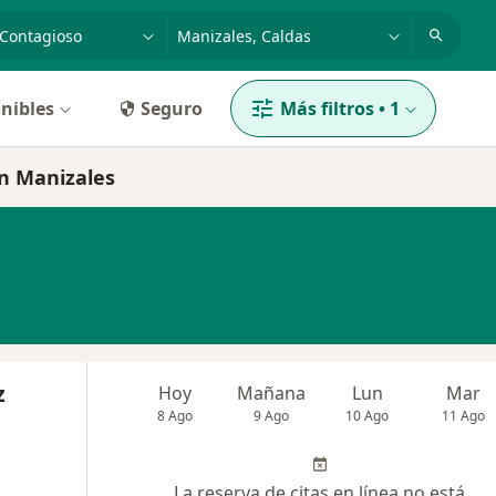
dad, enfermedad o nombre
p. ej. Bogotá
nibles
Seguro
Más filtros
•
1
en Manizales
z
Hoy
Mañana
Lun
Mar
8 Ago
9 Ago
10 Ago
11 Ago
La reserva de citas en línea no está