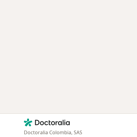
Contacto
Doctoralia - Página de inicio
Doctoralia Colombia, SAS