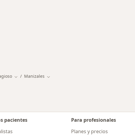
rmedades en Manizales
agioso
Manizales
Cambiar de ciudad
Cambiar de ciudad
os pacientes
Para profesionales
listas
Planes y precios