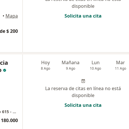
disponible
•
Mapa
Solicita una cita
de $ 200
cia
Hoy
Mañana
Lun
Mar
o
8 Ago
9 Ago
10 Ago
11 Ago
La reserva de citas en línea no está
disponible
Solicita una cita
Edificio MULTIPLAZA EL CABLE - Consultorio 615 - Dra. Claudia Aristizábal
 180.000