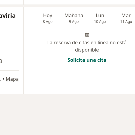
aviria
Hoy
Mañana
Lun
Mar
8 Ago
9 Ago
10 Ago
11 Ago
La reserva de citas en línea no está
disponible
Solicita una cita
3
?dica, Manizales
•
Mapa