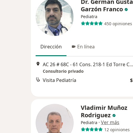
Dr. German Gust
Garzón Franco
Pediatra
450 opiniones
Dirección
En línea
AC 26 # 68C - 61 Cons. 218‐1 Ed Torre Central Davivienda, B
Consultorio privado
Visita Pediatría
$
Vladimir Muñoz
Rodriguez
·
Ver más
Pediatra
12 opiniones