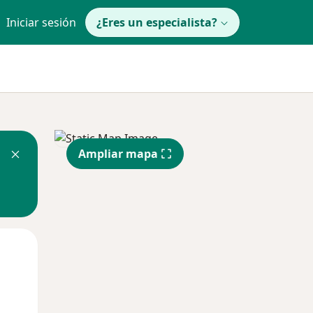
Iniciar sesión
¿Eres un especialista?
Ampliar mapa
Mié
Jue
Vie
12 Ago
13 Ago
14 Ago