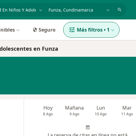
dad, enfermedad o nombre
p. ej. Bogotá
nibles
Seguro
Más filtros
•
1
adolescentes en Funza
Hoy
Mañana
Lun
Mar
8 Ago
9 Ago
10 Ago
11 Ago
La reserva de citas en línea no está