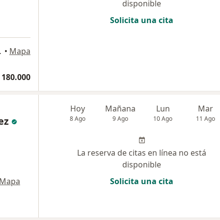
disponible
Solicita una cita
 1104, Bogotá
•
Mapa
 180.000
Hoy
Mañana
Lun
Mar
ez
8 Ago
9 Ago
10 Ago
11 Ago
La reserva de citas en línea no está
disponible
Mapa
Solicita una cita