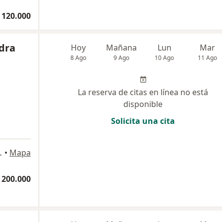
 120.000
dra
Hoy
Mañana
Lun
Mar
8 Ago
9 Ago
10 Ago
11 Ago
La reserva de citas en línea no está
disponible
Solicita una cita
A, OFICINA 1104., Bogotá
•
Mapa
 200.000