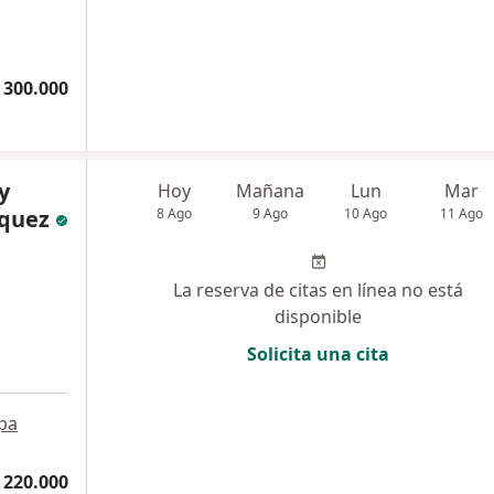
 300.000
y
Hoy
Mañana
Lun
Mar
squez
8 Ago
9 Ago
10 Ago
11 Ago
La reserva de citas en línea no está
disponible
Solicita una cita
pa
 220.000