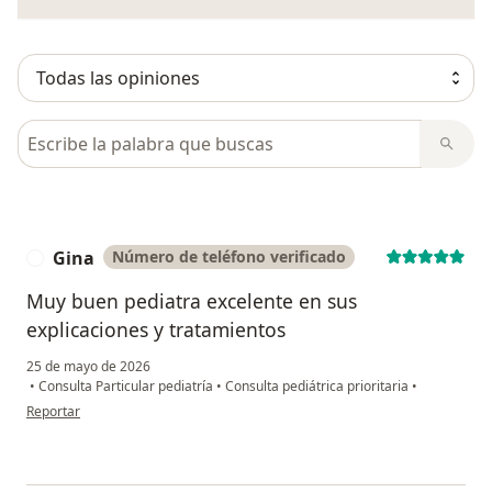
Busca en opiniones
Gina
Número de teléfono verificado
G
Muy buen pediatra excelente en sus
explicaciones y tratamientos
25 de mayo de 2026
•
Consulta Particular pediatría
•
Consulta pediátrica prioritaria
•
en opinión del usuario Gina
Reportar