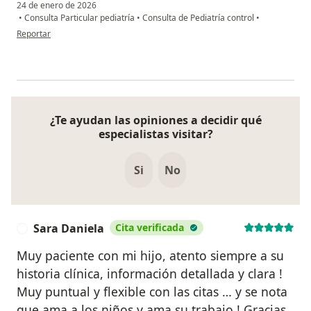
24 de enero de 2026
•
Consulta Particular pediatría
•
Consulta de Pediatría control
•
en opinión del usuario Yuliana Mejias
Reportar
¿Te ayudan las opiniones a decidir qué
especialistas visitar?
Si
No
Sara Daniela
Cita verificada
S
Muy paciente con mi hijo, atento siempre a su
historia clínica, información detallada y clara !
Muy puntual y flexible con las citas … y se nota
que ama a los niños y ama su trabajo ! Gracias