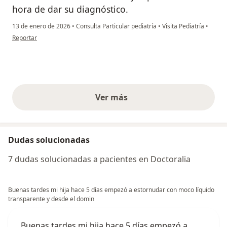
hora de dar su diagnóstico.
13 de enero de 2026
•
Consulta Particular pediatría
•
Visita Pediatría
•
en opinión del usuario David Velásquez
Reportar
Ver más
opiniones anteriores
Dudas solucionadas
7 dudas solucionadas a pacientes en Doctoralia
Buenas tardes mi hija hace 5 días empezó a estornudar con moco líquido
transparente y desde el domin
Buenas tardes mi hija hace 5 días empezó a