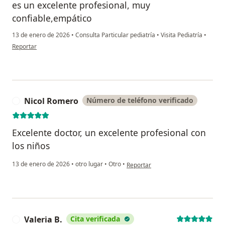
es un excelente profesional, muy
confiable,empático
13 de enero de 2026
•
Consulta Particular pediatría
•
Visita Pediatría
•
en opinión del usuario V.G
Reportar
Nicol Romero
Número de teléfono verificado
N
Excelente doctor, un excelente profesional con
los niños
en opinión del usuario Nicol Romer
13 de enero de 2026
•
otro lugar
•
Otro
•
Reportar
Valeria B.
Cita verificada
V