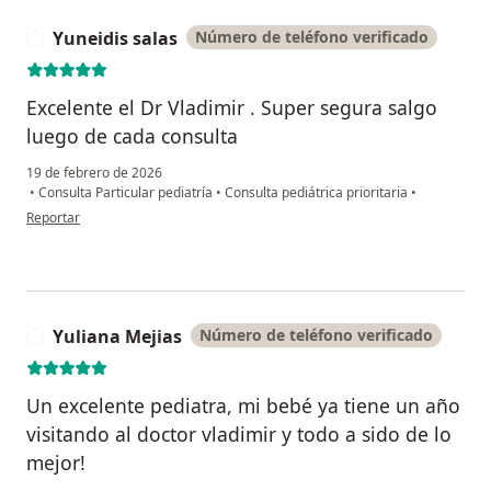
Yuneidis salas
Número de teléfono verificado
Y
Excelente el Dr Vladimir . Super segura salgo
luego de cada consulta
19 de febrero de 2026
•
Consulta Particular pediatría
•
Consulta pediátrica prioritaria
•
en opinión del usuario Yuneidis salas
Reportar
Yuliana Mejias
Número de teléfono verificado
Y
Un excelente pediatra, mi bebé ya tiene un año
visitando al doctor vladimir y todo a sido de lo
mejor!