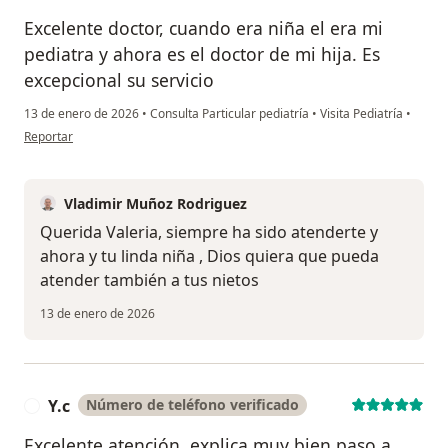
Excelente doctor, cuando era niña el era mi
pediatra y ahora es el doctor de mi hija. Es
excepcional su servicio
13 de enero de 2026
•
Consulta Particular pediatría
•
Visita Pediatría
•
en opinión del usuario Valeria B.
Reportar
Vladimir Muñoz Rodriguez
Querida Valeria, siempre ha sido atenderte y
ahora y tu linda niña , Dios quiera que pueda
atender también a tus nietos
13 de enero de 2026
Y.c
Número de teléfono verificado
Y
Excelente atención, explica muy bien paso a