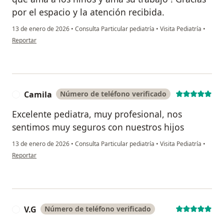
por el espacio y la atención recibida.
13 de enero de 2026
•
Consulta Particular pediatría
•
Visita Pediatría
•
en opinión del usuario Sara Daniela
Reportar
Camila
Número de teléfono verificado
C
Excelente pediatra, muy profesional, nos
sentimos muy seguros con nuestros hijos
13 de enero de 2026
•
Consulta Particular pediatría
•
Visita Pediatría
•
en opinión del usuario Camila
Reportar
V.G
Número de teléfono verificado
V