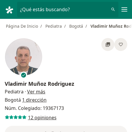
Men
¿Qué estás buscando?
Página De Inicio
Pediatra
Bogotá
Vladimir Muñoz Rod
Vladimir Muñoz Rodriguez
sobre las especializaciones
Pediatra
·
Ver más
Bogotá
1 dirección
Núm. Colegiado: 19367173
12 opiniones