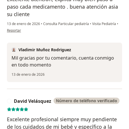
paso cada medicamento . buena atención asia
su cliente
13 de enero de 2026
•
Consulta Particular pediatría
•
Visita Pediatría
•
en opinión del usuario Y.c
Reportar
Vladimir Muñoz Rodriguez
Mil gracias por tu comentario, cuenta conmigo
en todo momento
13 de enero de 2026
David Velásquez
Número de teléfono verificado
D
Excelente profesional siempre muy pendiente
de los cuidados de mi bebé y específico a la