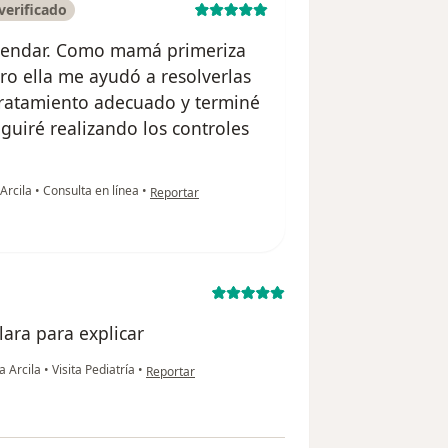
verificado
 agendar. Como mamá primeriza
o ella me ayudó a resolverlas
tratamiento adecuado y terminé
guiré realizando los controles
en opinión del usuario Laura Amaya
 Arcila
•
Consulta en línea
•
Reportar
lara para explicar
en opinión del usuario Alejandra Serna
na Arcila
•
Visita Pediatría
•
Reportar