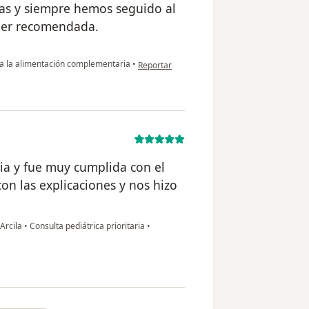
as y siempre hemos seguido al
Súper recomendada.
en opinión del usuario Christian González S
a la alimentación complementaria
•
Reportar
lia y fue muy cumplida con el
on las explicaciones y nos hizo
 Arcila
•
Consulta pediátrica prioritaria
•