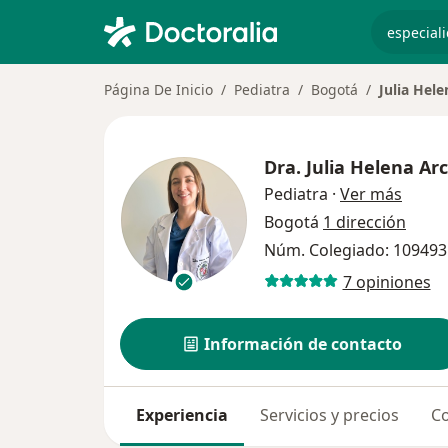
especiali
Página De Inicio
Pediatra
Bogotá
Julia Hele
Dra.
Julia Helena Ar
sobre 
Pediatra
·
Ver más
Bogotá
1 dirección
Núm. Colegiado: 10949
7 opiniones
Información de contacto
Experiencia
Servicios y precios
Co