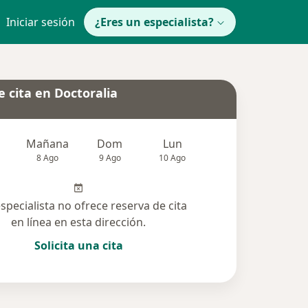
Iniciar sesión
¿Eres un especialista?
 cita en Doctoralia
Mañana
Dom
Lun
Mar
Mié
8 Ago
9 Ago
10 Ago
11 Ago
12 Ag
especialista no ofrece reserva de cita
en línea en esta dirección.
Solicita una cita
olucionadas (11)