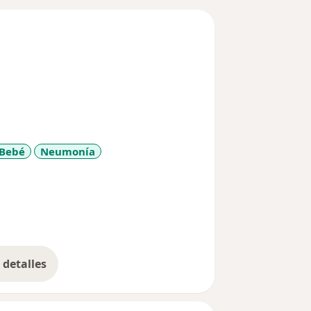
 Bebé
Neumonía
y_sr_more_diseases
detalles
bre la experiencia