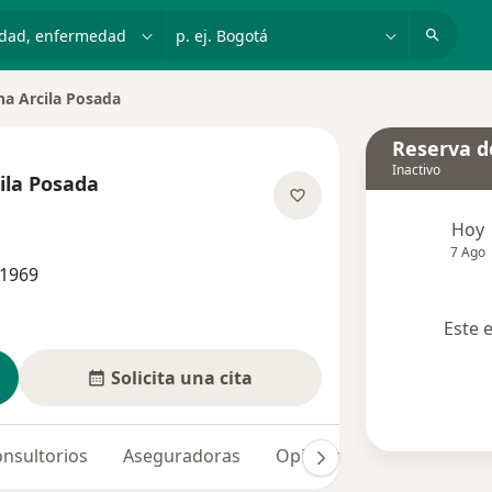
dad, enfermedad o nombre
p. ej. Bogotá
na Arcila Posada
Reserva de
Inactivo
cila Posada
las especializaciones
Hoy
7 Ago
31969
Este 
Solicita una cita
nsultorios
Aseguradoras
Opiniones (7)
Dudas s