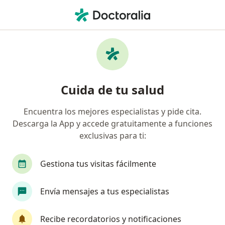
Men
Pólipos Del Colon Y Del Recto • Cali, Valle del Cauca
Filtros
• 1
Mapa
Especialistas en Pólipos del colon y del recto
Cuida de tu salud
en Cali
Encuentra los mejores especialistas y pide cita.
Descarga la App y accede gratuitamente a funciones
¿Qué especialidad estás buscando?
exclusivas para ti:
Cirujano general
Proctólogo
Gestiona tus visitas fácilmente
Envía mensajes a tus especialistas
Recibe recordatorios y notificaciones