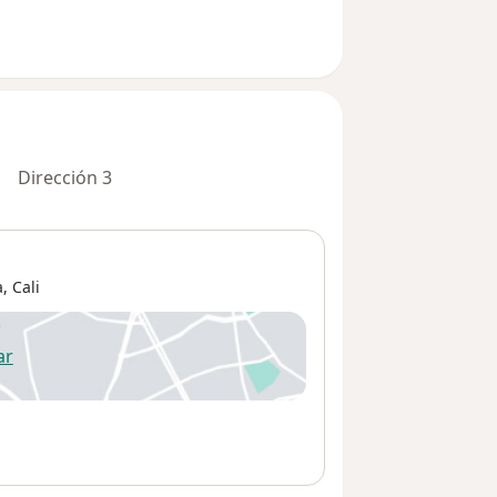
Dirección 3
a,
Cali
ar
 abre en una nueva pestaña