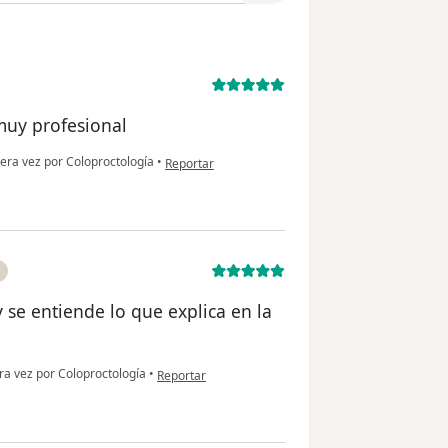
muy profesional
en opinión del usuario Felipe Ruiz
era vez por Coloproctología
•
Reportar
 se entiende lo que explica en la
en opinión del usuario Solmed
a vez por Coloproctología
•
Reportar