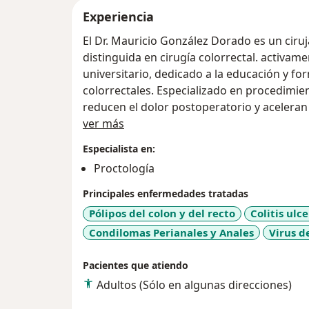
Experiencia
El Dr. Mauricio González Dorado es un ciru
distinguida en cirugía colorrectal. activa
universitario, dedicado a la educación y fo
colorrectales. Especializado en procedimi
reducen el dolor postoperatorio y aceleran
Acerca de mí
vanguardia de los avances médicos, utilizan
ver más
tratamientos innovadores para ofrecer la m
Especialista en:
abarca el tratamiento quirúrgico de enferm
Proctología
ano, cáncer colorrectal, trastornos del sue
intestinal.
Principales enfermedades tratadas
El enfoque del Dr. González se centra en b
Pólipos del colon y del recto
Colitis ulc
alta calidad a cada uno de sus pacientes,
Condilomas Perianales y Anales
Virus d
y comprendidos. Es muy consciente de la 
comunicación, estableciendo relaciones dur
Pacientes que atiendo
empatía con sus pacientes.
Adultos (Sólo en algunas direcciones)