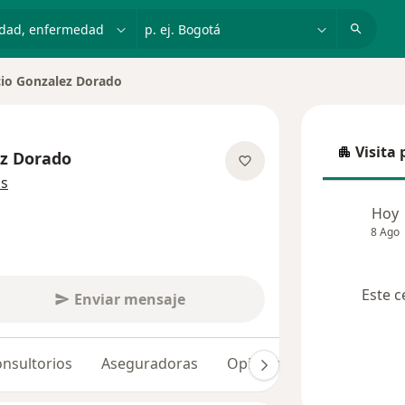
dad, enfermedad o nombre
p. ej. Bogotá
io Gonzalez Dorado
Visita 
ez Dorado
Visita p
sobre las especializaciones
ás
Hoy
8 Ago
Este c
Enviar mensaje
nsultorios
Aseguradoras
Opiniones (77)
Dudas 