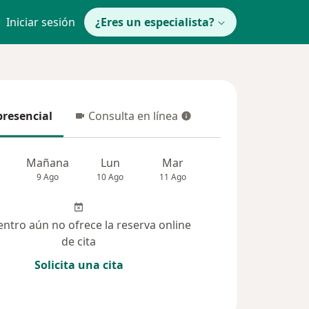
Iniciar sesión
¿Eres un especialista?
presencial
Consulta en línea
resencial
Consulta en línea
Mañana
Lun
Mar
Mié
Jue
9 Ago
10 Ago
11 Ago
12 Ago
13 Ag
entro aún no ofrece la reserva online
de cita
Solicita una cita
solucionadas (6)