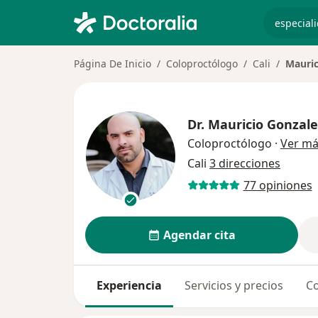
especiali
Página De Inicio
Coloproctólogo
Cali
Mauric
Dr.
Mauricio Gonzal
Coloproctólogo
·
Ver m
Cali
3 direcciones
77 opiniones
Agendar cita
Experiencia
Servicios y precios
Co