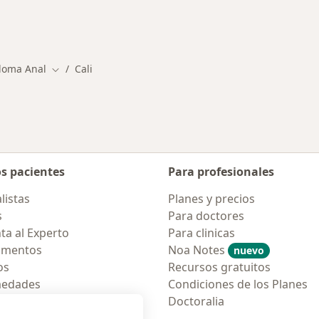
iloma Anal
Cali
Cambiar de ciudad
os pacientes
Para profesionales
listas
Planes y precios
s
Para doctores
ta al Experto
Para clinicas
amentos
Noa Notes
nuevo
os
Recursos gratuitos
medades
Condiciones de los Planes
tas Frecuentes
Doctoralia
ión para móvil