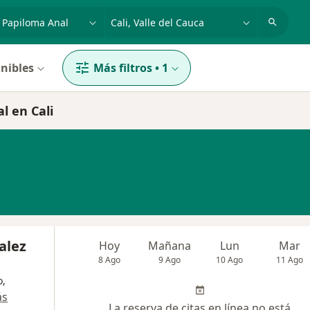
dad, enfermedad o nombre
p. ej. Bogotá
nibles
Más filtros
•
1
l en Cali
alez
Hoy
Mañana
Lun
Mar
8 Ago
9 Ago
10 Ago
11 Ago
o,
ás
La reserva de citas en línea no está