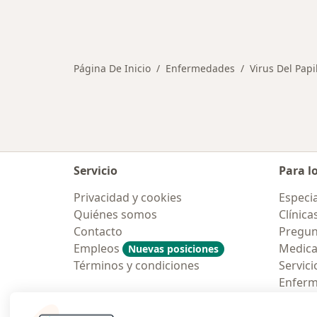
Página De Inicio
Enfermedades
Virus Del Pap
Servicio
Para l
Privacidad y cookies
Especia
Quiénes somos
Clínica
Contacto
Pregun
Empleos
Medic
Nuevas posiciones
Términos y condiciones
Servici
Enfer
Pregun
Aplicac