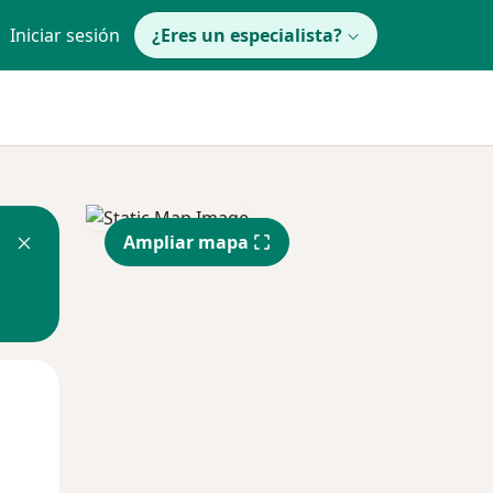
Iniciar sesión
¿Eres un especialista?
Ampliar mapa
Mié
Jue
Vie
12 Ago
13 Ago
14 Ago