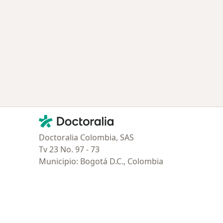
Contacto
Doctoralia - Página de inicio
Doctoralia Colombia, SAS
Tv 23 No. 97 - 73
Municipio: Bogotá D.C., Colombia