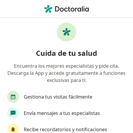
Men
¿Qué estás buscando?
Página De Inicio
Enfermedades
Problemas Gástricos
Cuida de tu salud
Encuentra los mejores especialistas y pide cita.
Información
Pregunta al Experto
Descarga la App y accede gratuitamente a funciones
exclusivas para ti:
Gestiona tus visitas fácilmente
Buenas una consulta me diagnosticaron
Envía mensajes a tus especialistas
herpes bucal hace más de un años ya como
tratar la enfermedad
Recibe recordatorios y notificaciones