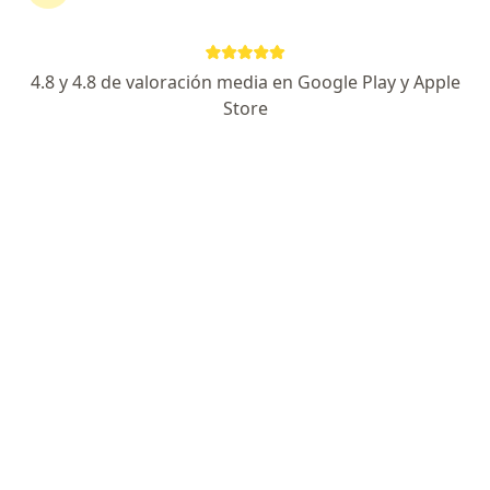
Dra. Flor Alejandra Saer Gómez
Otorrinolaringólogo
Medellín
4.8 y 4.8 de valoración media en Google Play y Apple
Store
Buenas tardes. Por lo general el tratamiento se
indica cuando las lesiones están activas, si los
episodios son muy frecuentes, se puede indicar
un tratamiento controlador. Pero lo
importante…
Buenos días, peso 75 kilos, compre el p cide,
pero no estoy segura si es para purgar y
tampoco cual es la dosis exacta, gracias.