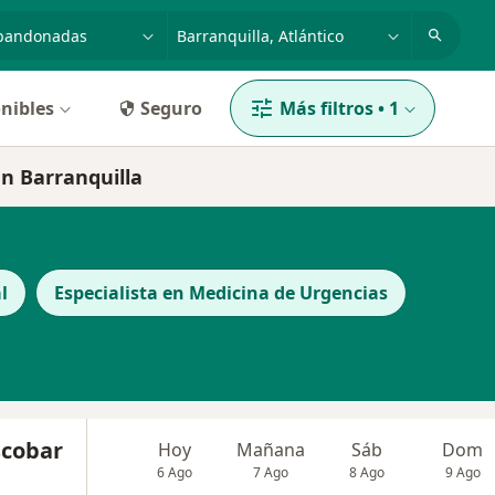
dad, enfermedad o nombre
p. ej. Bogotá
nibles
Seguro
Más filtros
•
1
n Barranquilla
l
Especialista en Medicina de Urgencias
scobar
Hoy
Mañana
Sáb
Dom
6 Ago
7 Ago
8 Ago
9 Ago