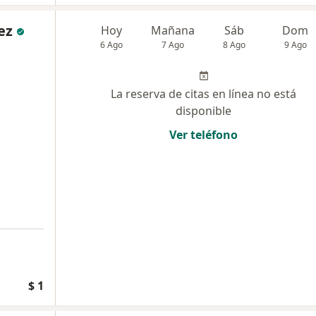
ez
Hoy
Mañana
Sáb
Dom
6 Ago
7 Ago
8 Ago
9 Ago
La reserva de citas en línea no está
disponible
Ver teléfono
$ 1