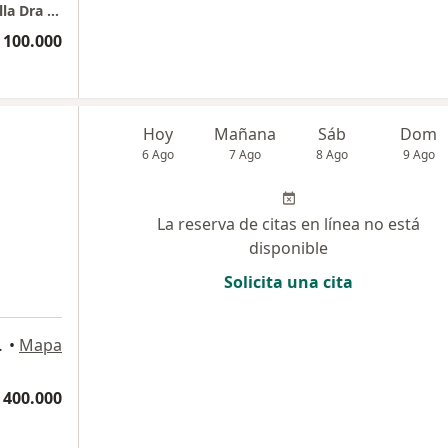
Periodoncia e Implantes dentales Barranquilla Dra Johanna Calderón
 100.000
Hoy
Mañana
Sáb
Dom
6 Ago
7 Ago
8 Ago
9 Ago
La reserva de citas en línea no está
disponible
Solicita una cita
co, Barranquilla
•
Mapa
 400.000