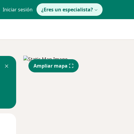
Iniciar sesión
¿Eres un especialista?
Ampliar mapa
Lun
Mar
Mié
10 Ago
11 Ago
12 Ago