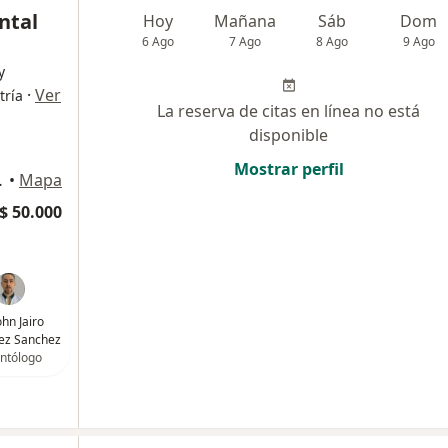
ntal
Hoy
Mañana
Sáb
Dom
6 Ago
7 Ago
8 Ago
9 Ago
y
·
Ver
tría
La reserva de citas en línea no está
disponible
Mostrar perfil
co, Barranquilla
•
Mapa
$ 50.000
ohn Jairo
ez Sanchez
ntólogo