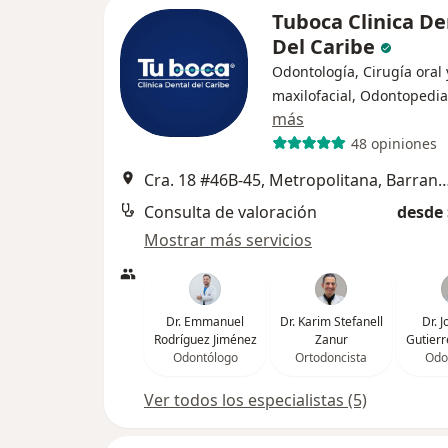
Tuboca Clinica De
Del Caribe
Odontología, Cirugía oral 
maxilofacial, Odontopedia
más
48 opiniones
Cra. 18 #46B-45, Metropolitana, Barranquilla, Atlánti
Consulta de valoración
desde 
Mostrar más servicios
Dr. Emmanuel
Dr. Karim Stefanell
Dr. J
Rodríguez Jiménez
Zanur
Gutierr
Odontólogo
Ortodoncista
Odo
Ver todos los especialistas (5)