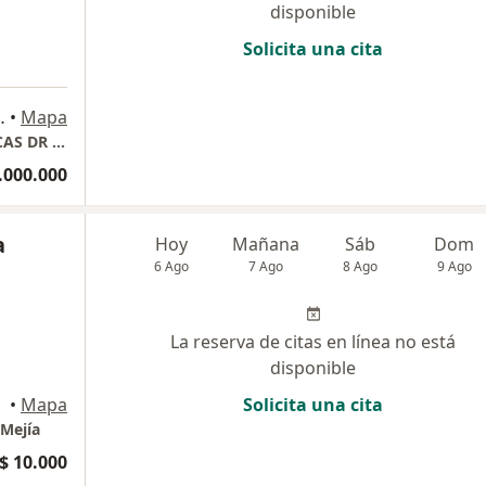
disponible
Solicita una cita
 1 - 850, Barranquilla
•
Mapa
CENTRO DE ESPECIALIDADES ODONTOLOGICAS DR JORGE LEYVA
.000.000
a
Hoy
Mañana
Sáb
Dom
6 Ago
7 Ago
8 Ago
9 Ago
La reserva de citas en línea no está
disponible
•
Mapa
Solicita una cita
 Mejía
$ 10.000