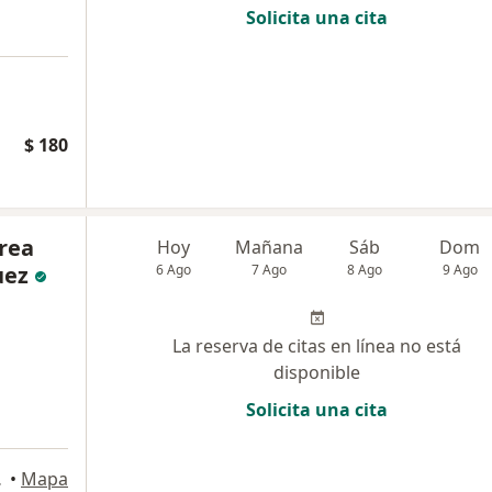
Solicita una cita
$ 180
rea
Hoy
Mañana
Sáb
Dom
uez
6 Ago
7 Ago
8 Ago
9 Ago
La reserva de citas en línea no está
disponible
Solicita una cita
ranquilla
•
Mapa