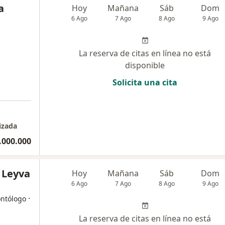
a
Hoy
Mañana
Sáb
Dom
6 Ago
7 Ago
8 Ago
9 Ago
La reserva de citas en línea no está
disponible
Solicita una cita
izada
.000.000
 Leyva
Hoy
Mañana
Sáb
Dom
6 Ago
7 Ago
8 Ago
9 Ago
·
ontólogo
La reserva de citas en línea no está