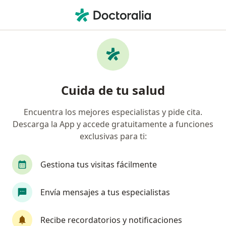
Men
Gingivitis • Barranquilla, Atlántico
Filtros
• 1
Seguro
Mapa
Especialistas en Gingivitis en Barranquilla
Cuida de tu salud
Encuentra los mejores especialistas y pide cita.
¿Qué especialidad estás buscando?
Descarga la App y accede gratuitamente a funciones
Odontólogo
Ortodoncista
Cirujano maxil
exclusivas para ti:
Gestiona tus visitas fácilmente
Envía mensajes a tus especialistas
Recibe recordatorios y notificaciones