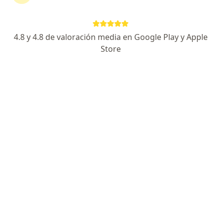
Cra. 18 #46B-45, Metropolitana, Barranquilla, Atlántico, Barranquilla
•
Mapa
Tuboca Clinica Dental Del Caribe
Ortodoncia
desde $ 400.000
4.8 y 4.8 de valoración media en Google Play y Apple
Este especialista no ofrece reserva de cita en línea en esta dirección.
Store
Solicita una cita
Tuboca Clinica Dental Del Caribe
·
Ver
Ortodoncia, Odontología, Cirugía oral y maxilofacial
más
48 opiniones