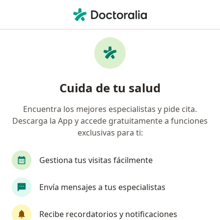
Men
Ortodoncista • Barranquilla, Atlántico
Filtros
Mapa
Ortodoncistas en Barranquilla
Cuida de tu salud
Encuentra los mejores especialistas y pide cita.
Descarga la App y accede gratuitamente a funciones
exclusivas para ti:
Gestiona tus visitas fácilmente
Dr. Karim Stefanell Zanur
Envía mensajes a tus especialistas
Ortodoncista
23 opiniones
Recibe recordatorios y notificaciones