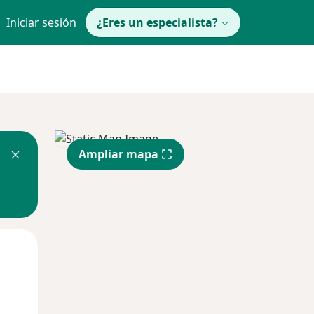
Iniciar sesión
¿Eres un especialista?
Ampliar mapa
Mar
Mié
Jue
11 Ago
12 Ago
13 Ago