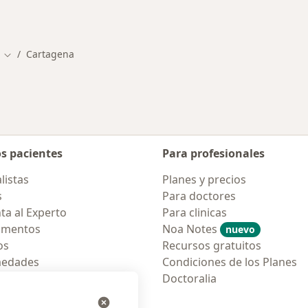
rmedades en Cartagena
Cartagena
Cambiar de ciudad
os pacientes
Para profesionales
listas
Planes y precios
s
Para doctores
ta al Experto
Para clinicas
amentos
Noa Notes
nuevo
os
Recursos gratuitos
medades
Condiciones de los Planes
tas Frecuentes
Doctoralia
ión para móvil