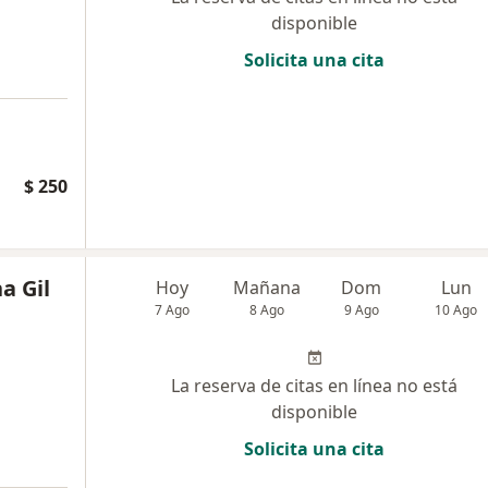
disponible
Solicita una cita
a
$ 250
a Gil
Hoy
Mañana
Dom
Lun
7 Ago
8 Ago
9 Ago
10 Ago
La reserva de citas en línea no está
disponible
Solicita una cita