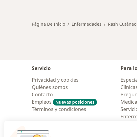
Más en esta categoría: Otras enfe
Página De Inicio
Enfermedades
Rash Cutáneo
Servicio
Para l
Privacidad y cookies
Especia
Quiénes somos
Clínica
Contacto
Pregun
Empleos
Medic
Nuevas posiciones
Términos y condiciones
Servici
Enfer
Pregun
Aplicac