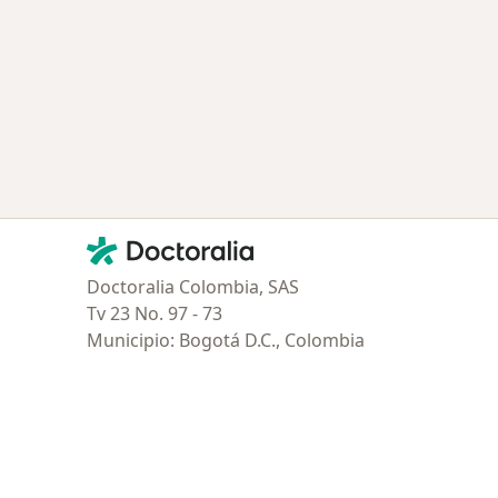
Contacto
Doctoralia - Página de inicio
Doctoralia Colombia, SAS
Tv 23 No. 97 - 73
Municipio: Bogotá D.C., Colombia