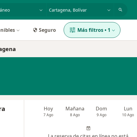
dad, enfermedad o nombre
p. ej. Bogotá
nibles
Seguro
Más filtros
•
1
tagena
ra
Hoy
Mañana
Dom
Lun
7 Ago
8 Ago
9 Ago
10 Ago
La reserva de citas en línea no está