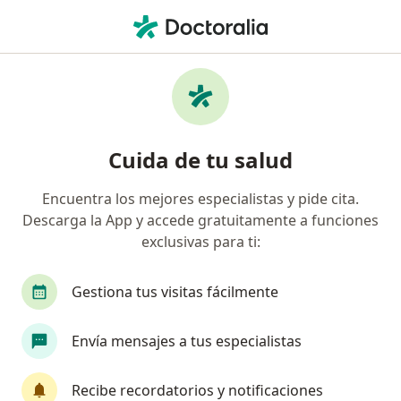
Men
Rosácea • Buga, Valle del Cauca
Filtros
• 1
Seguro
Mapa
Especialistas en Rosácea en Buga
Cuida de tu salud
Encuentra los mejores especialistas y pide cita.
¿Qué especialidad estás buscando?
Descarga la App y accede gratuitamente a funciones
Dermatólogo
exclusivas para ti:
Gestiona tus visitas fácilmente
Envía mensajes a tus especialistas
Recibe recordatorios y notificaciones