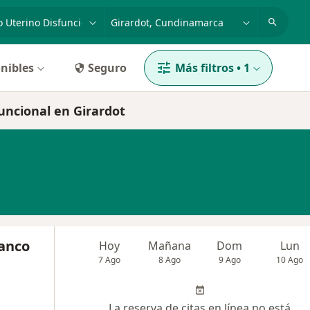
dad, enfermedad o nombre
p. ej. Bogotá
nibles
Seguro
Más filtros
•
1
uncional en Girardot
lanco
Hoy
Mañana
Dom
Lun
7 Ago
8 Ago
9 Ago
10 Ago
La reserva de citas en línea no está