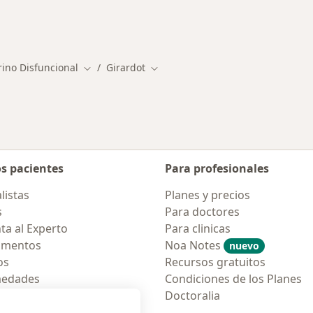
ino Disfuncional
Girardot
Cambiar de ciudad
Cambiar de ciudad
os pacientes
Para profesionales
listas
Planes y precios
s
Para doctores
ta al Experto
Para clinicas
amentos
Noa Notes
nuevo
os
Recursos gratuitos
medades
Condiciones de los Planes
tas Frecuentes
Doctoralia
ión para móvil