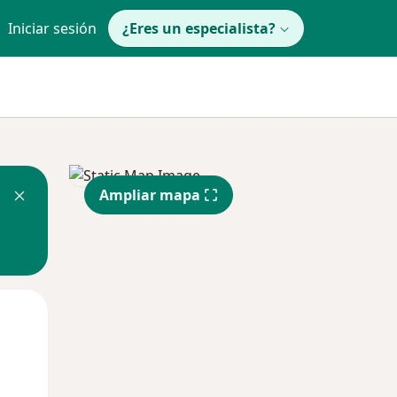
Iniciar sesión
¿Eres un especialista?
Ampliar mapa
Mar
Mié
Jue
11 Ago
12 Ago
13 Ago