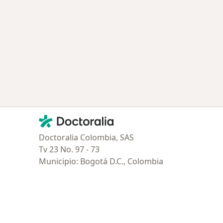
Contacto
Doctoralia - Página de inicio
Doctoralia Colombia, SAS
Tv 23 No. 97 - 73
Municipio: Bogotá D.C., Colombia