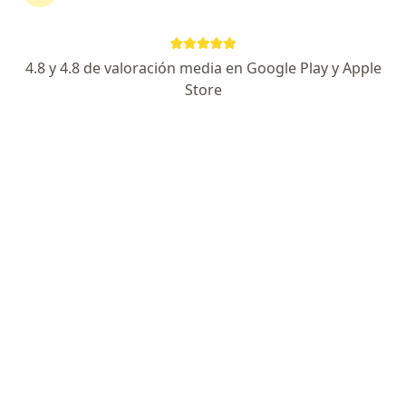
Escoge la consulta en línea para empezar o
continuar tu tratamiento sin salir de casa. Si lo
necesitas, también puedes reservar una cita
4.8 y 4.8 de valoración media en Google Play y Apple
presencial.
Store
Mostrar especialistas
¿Cómo funciona?
Expertos en cambios hormonales
Alvaro Duran Rosales
Ginecólogo, Médico estético
Bucaramanga