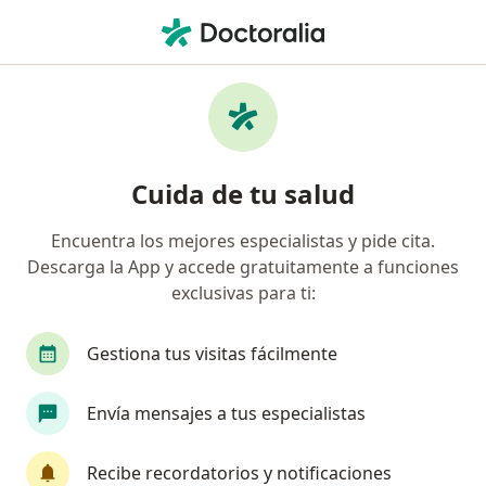
Men
¿Qué estás buscando?
Página De Inicio
Enfermedades
Cambios Hormonales
Cambios hormonales -
Cuida de tu salud
Información, expertos y
preguntas frecuentes
Encuentra los mejores especialistas y pide cita.
Descarga la App y accede gratuitamente a funciones
exclusivas para ti:
Gestiona tus visitas fácilmente
Información
Pregunta al Experto
Envía mensajes a tus especialistas
No descuides tu salud
Recibe recordatorios y notificaciones