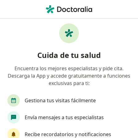
Men
¿Qué estás buscando?
Página De Inicio
Enfermedades
Restricción Del Crecimiento Intrauterio (Rciu)
Restricción del crecimiento
Cuida de tu salud
intrauterio (rciu) - Información,
Encuentra los mejores especialistas y pide cita.
expertos y preguntas frecuentes
Descarga la App y accede gratuitamente a funciones
exclusivas para ti:
Gestiona tus visitas fácilmente
Información
Pregunta al Experto
Envía mensajes a tus especialistas
Recibe recordatorios y notificaciones