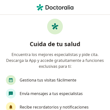
Men
Síndrome Piriforme • Santa Marta, Magdalena
Filtros
• 1
Mapa
Especialistas en Síndrome Piriforme en
Cuida de tu salud
Santa Marta
Encuentra los mejores especialistas y pide cita.
Descarga la App y accede gratuitamente a funciones
¿Qué especialidad estás buscando?
exclusivas para ti:
Fisioterapeuta
Gestiona tus visitas fácilmente
Envía mensajes a tus especialistas
Recibe recordatorios y notificaciones