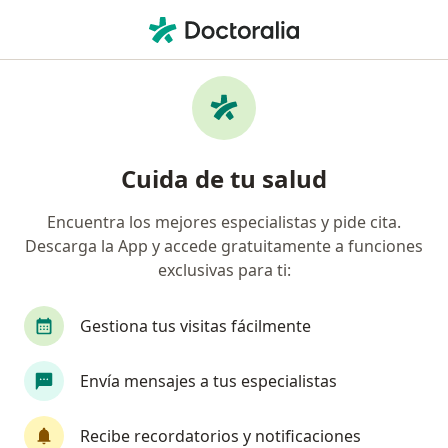
Men
Manguito Rotador Hombro Congelado Y Doloroso • Santa Marta, Magdalena
Filtros
• 1
Mapa
Especialistas en Manguito rotador, hombro
Cuida de tu salud
congelado y doloroso en Santa Marta
Encuentra los mejores especialistas y pide cita.
Descarga la App y accede gratuitamente a funciones
¿Qué especialidad estás buscando?
exclusivas para ti:
Fisioterapeuta
Gestiona tus visitas fácilmente
Envía mensajes a tus especialistas
Recibe recordatorios y notificaciones