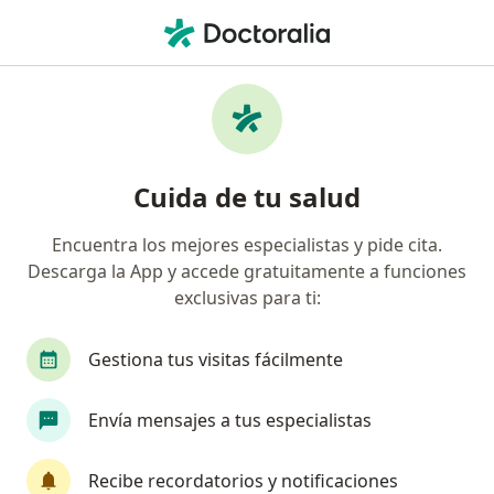
Men
Problemas De Rótula • Santa Marta, Magdalena
Filtros
• 1
Mapa
Especialistas en Problemas de rótula en
Cuida de tu salud
Santa Marta
Encuentra los mejores especialistas y pide cita.
Descarga la App y accede gratuitamente a funciones
¿Qué especialidad estás buscando?
exclusivas para ti:
Fisioterapeuta
Gestiona tus visitas fácilmente
Envía mensajes a tus especialistas
Recibe recordatorios y notificaciones