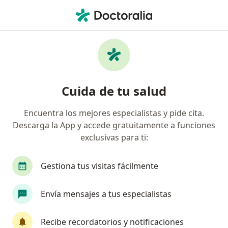
Men
Capsulitis Adhesiva • Santa Marta, Magdalena
Filtros
• 1
Mapa
Especialistas en Capsulitis adhesiva en
Cuida de tu salud
Santa Marta
Encuentra los mejores especialistas y pide cita.
Descarga la App y accede gratuitamente a funciones
¿Qué especialidad estás buscando?
exclusivas para ti:
Fisioterapeuta
Médico fisiatra rehabilitador
Gestiona tus visitas fácilmente
Envía mensajes a tus especialistas
Recibe recordatorios y notificaciones