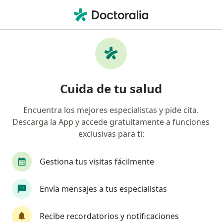
Men
Sinusitis Crónica • Valledupar, César
Filtros
• 1
Mapa
Especialistas en Sinusitis Crónica en
Cuida de tu salud
Valledupar
Encuentra los mejores especialistas y pide cita.
Descarga la App y accede gratuitamente a funciones
¿Qué especialidad estás buscando?
exclusivas para ti:
Otorrinolaringólogo
Gestiona tus visitas fácilmente
Envía mensajes a tus especialistas
Recibe recordatorios y notificaciones