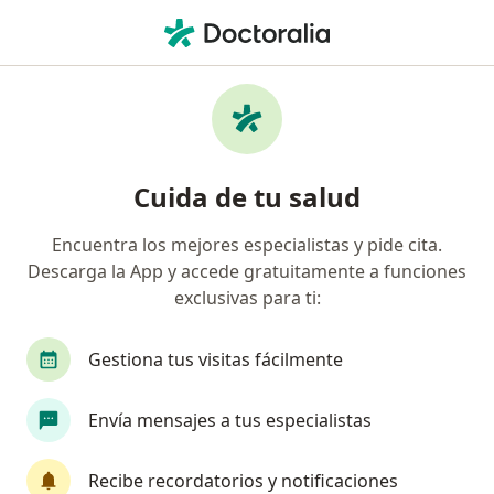
Men
Rinitis Alérgica • Valledupar, César
Filtros
• 1
Seguro
Mapa
Especialistas en Rinitis Alérgica en
Cuida de tu salud
Valledupar
Encuentra los mejores especialistas y pide cita.
Descarga la App y accede gratuitamente a funciones
¿Qué especialidad estás buscando?
exclusivas para ti:
Pediatra
Alergólogo
Otorrinolaringólogo
Gestiona tus visitas fácilmente
Envía mensajes a tus especialistas
Recibe recordatorios y notificaciones