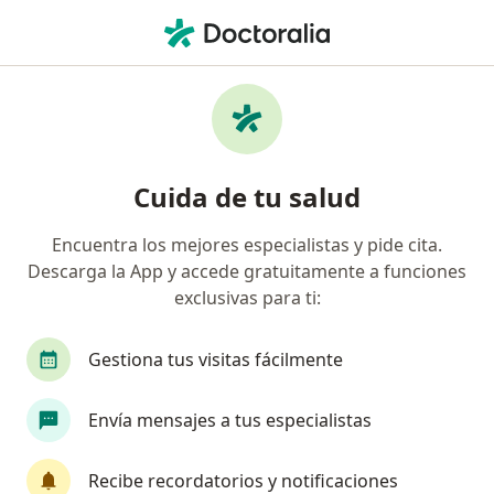
Men
Tabique Nasal Desviado • Valledupar, César
Filtros
• 1
Mapa
Especialistas en Tabique nasal desviado en
Cuida de tu salud
Valledupar
Encuentra los mejores especialistas y pide cita.
Descarga la App y accede gratuitamente a funciones
¿Qué especialidad estás buscando?
exclusivas para ti:
Otorrinolaringólogo
Cirujano plástico
Gestiona tus visitas fácilmente
Envía mensajes a tus especialistas
Recibe recordatorios y notificaciones