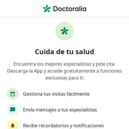
Men
Sordera • Chía, Cundinamarca
Filtros
• 1
Mapa
Especialistas en Sordera en Chía
Cuida de tu salud
Encuentra los mejores especialistas y pide cita.
¿Qué especialidad estás buscando?
Descarga la App y accede gratuitamente a funciones
Fonoaudiólogo
Otorrinolaringólogo
exclusivas para ti:
Gestiona tus visitas fácilmente
Envía mensajes a tus especialistas
Recibe recordatorios y notificaciones