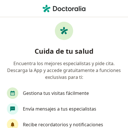
Men
Dolor De Garganta Bacteriano Dolor De Garganta Por Estreptococos • Chía, Cundinamarca
Filtros
• 1
Seguro
Mapa
Especialistas en Dolor de garganta
Cuida de tu salud
bacteriano (dolor de garganta por
estreptococos) en Chía
Encuentra los mejores especialistas y pide cita.
Descarga la App y accede gratuitamente a funciones
¿Qué especialidad estás buscando?
exclusivas para ti:
Especialista en Medicina Familiar
Médico gene
Gestiona tus visitas fácilmente
Envía mensajes a tus especialistas
Recibe recordatorios y notificaciones