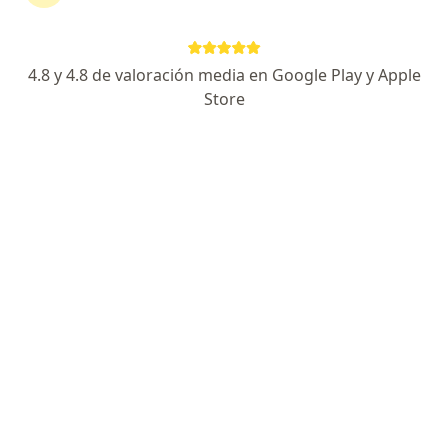
4.8 y 4.8 de valoración media en Google Play y Apple
Dr. Carlos Báez-Silva
Store
·
Ver más
Médico general
33 opiniones
Dirección 1
Dirección 2
En línea
Chía
•
Mapa
Chía - Consulta Domiciliaria Medicina Funcional Biorreguladora
Sueroterapia
desde $ 160.000
Este especialista no ofrece reserva de cita en línea en esta dirección.
Solicita una cita