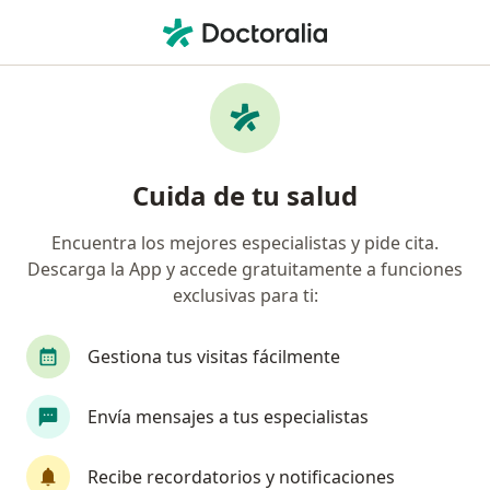
Men
Testículos No Descendidos • Bucaramanga, Santander
Filtros
• 1
Seguro
Mapa
Especialistas en Testículos No Descendidos
Cuida de tu salud
en Bucaramanga
Encuentra los mejores especialistas y pide cita.
Descarga la App y accede gratuitamente a funciones
¿Qué especialidad estás buscando?
exclusivas para ti:
Urólogo
Pediatra
Psicólogo
Oncólog
Gestiona tus visitas fácilmente
Envía mensajes a tus especialistas
Recibe recordatorios y notificaciones