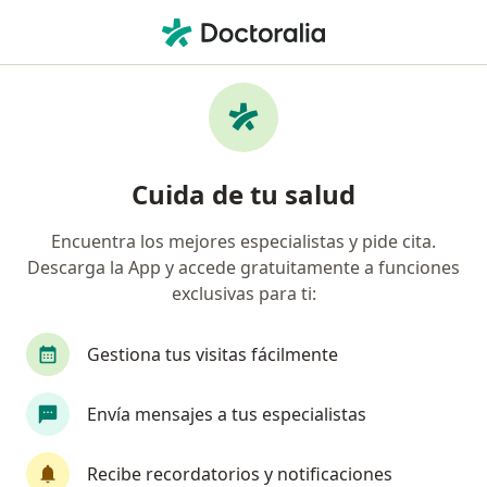
Men
¿Qué estás buscando?
Página De Inicio
Enfermedades
Eyaculación Precoz
Eyaculación precoz -
Cuida de tu salud
Información, expertos y
preguntas frecuentes
Encuentra los mejores especialistas y pide cita.
Descarga la App y accede gratuitamente a funciones
exclusivas para ti:
Gestiona tus visitas fácilmente
Información
Pregunta al Experto
Envía mensajes a tus especialistas
No descuides tu salud
Recibe recordatorios y notificaciones