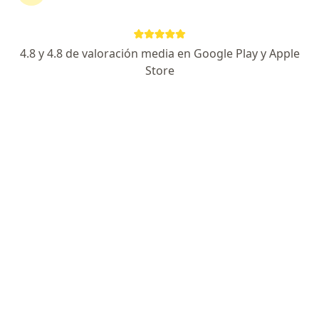
Escoge la consulta en línea para empezar o
continuar tu tratamiento sin salir de casa. Si lo
necesitas, también puedes reservar una cita
4.8 y 4.8 de valoración media en Google Play y Apple
presencial.
Store
Mostrar especialistas
¿Cómo funciona?
Expertos en eyaculación precoz
Venjamin Christau
Psiquiatra
Bucaramanga