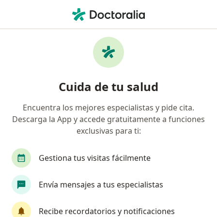
Men
¿Qué estás buscando?
Página De Inicio
Enfermedades
Síndrome De Klinefelter
Síndrome de klinefelter -
Cuida de tu salud
Información, expertos y
Encuentra los mejores especialistas y pide cita.
preguntas frecuentes
Descarga la App y accede gratuitamente a funciones
exclusivas para ti:
Gestiona tus visitas fácilmente
Información
Pregunta al Experto
Envía mensajes a tus especialistas
Recibe recordatorios y notificaciones