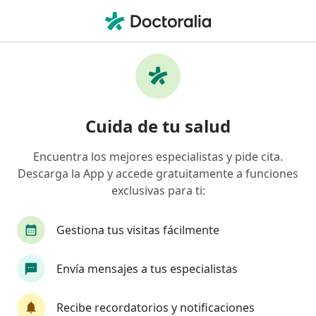
Men
Trastornos De La Alimentación • Rionegro, Antioquia
Filtros
• 1
Seguro
Mapa
Especialistas en Trastornos de la
Cuida de tu salud
alimentación en Rionegro
Encuentra los mejores especialistas y pide cita.
Descarga la App y accede gratuitamente a funciones
¿Qué especialidad estás buscando?
exclusivas para ti:
Médico general
Psiquiatra
Gestiona tus visitas fácilmente
Envía mensajes a tus especialistas
Recibe recordatorios y notificaciones