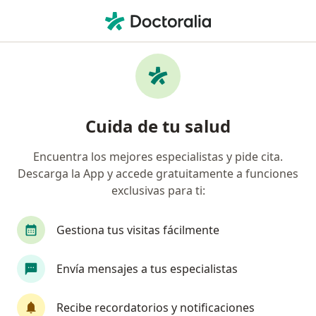
Men
¿Qué estás buscando?
Página De Inicio
Enfermedades
Disminución De Azúcar En La Sangre
Disminución de azúcar en la
Cuida de tu salud
sangre - Información, expertos y
Encuentra los mejores especialistas y pide cita.
preguntas frecuentes
Descarga la App y accede gratuitamente a funciones
exclusivas para ti:
Gestiona tus visitas fácilmente
Información
Pregunta al Experto
Envía mensajes a tus especialistas
Recibe recordatorios y notificaciones