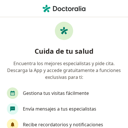
Men
Trastornos De La Lactancia • Rionegro, Antioquia
Filtros
• 1
Seguro
Mapa
Especialistas en Trastornos de la lactancia
Cuida de tu salud
en Rionegro
Encuentra los mejores especialistas y pide cita.
Descarga la App y accede gratuitamente a funciones
¿Qué especialidad estás buscando?
exclusivas para ti:
Pediatra
Médico general
Medico alternat
Gestiona tus visitas fácilmente
Envía mensajes a tus especialistas
Recibe recordatorios y notificaciones