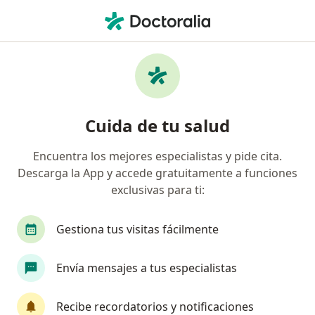
Men
Trastornos Madurativos Del Neurodesarrollo • Bucaramanga, Santander
Filtros
• 1
Seguro
Mapa
Especialistas en Trastornos madurativos del
Cuida de tu salud
neurodesarrollo en Bucaramanga
Encuentra los mejores especialistas y pide cita.
Descarga la App y accede gratuitamente a funciones
¿Qué especialidad estás buscando?
exclusivas para ti:
Psicólogo
Neuropsicólogo
Terapeuta com
Gestiona tus visitas fácilmente
Envía mensajes a tus especialistas
Recibe recordatorios y notificaciones