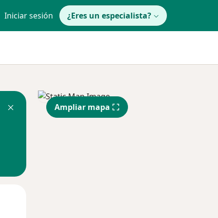
Iniciar sesión
¿Eres un especialista?
Ampliar mapa
Mar
Mié
Jue
11 Ago
12 Ago
13 Ago