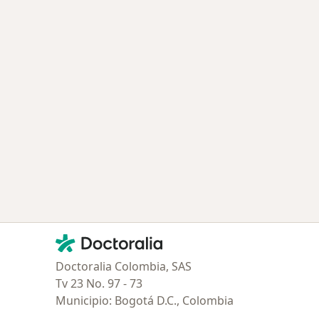
Contacto
Doctoralia - Página de inicio
Doctoralia Colombia, SAS
Tv 23 No. 97 - 73
Municipio: Bogotá D.C., Colombia