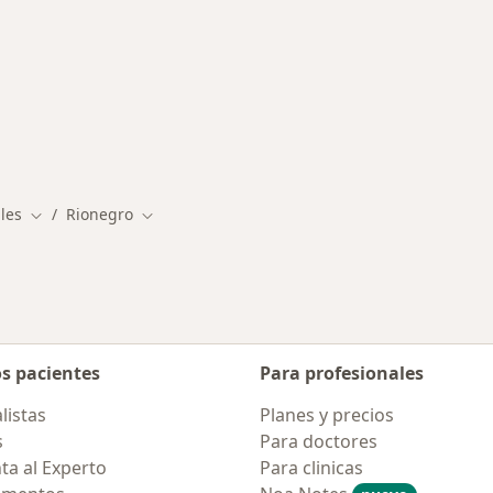
rmedades en Rionegro
les
Rionegro
Cambiar de ciudad
Cambiar de ciudad
os pacientes
Para profesionales
listas
Planes y precios
s
Para doctores
ta al Experto
Para clinicas