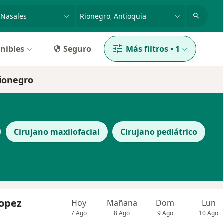
dad, enfermedad o nombre
p. ej. Bogotá
nibles
Seguro
Más filtros
•
1
Rionegro
Cirujano maxilofacial
Cirujano pediátrico
Lopez
Hoy
Mañana
Dom
Lun
7 Ago
8 Ago
9 Ago
10 Ago