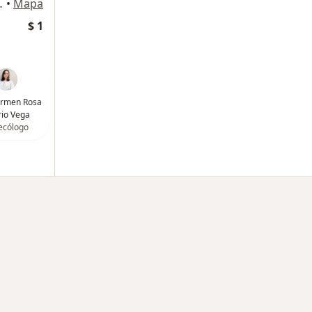
ipre, Rionegro
•
Mapa
$ 1
armen Rosa
io Vega
ecólogo