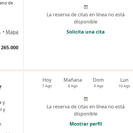
jano de
La reserva de citas en línea no está
disponible
ipre, Rionegro
•
Mapa
Solicita una cita
 265.000
Hoy
Mañana
Dom
Lun
Y
7 Ago
8 Ago
9 Ago
10 Ago
a y
La reserva de citas en línea no está
l y
disponible
Mostrar perfil
s