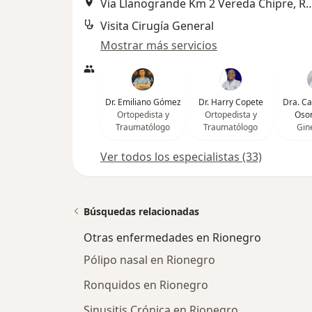
Vía Llanogrande Km 2 Vereda Ch
Visita Cirugía General
Mostrar más servicios
Dr. Emiliano Gómez
Dr. Harry Copete
Dra. C
Ortopedista y
Ortopedista y
Osor
Traumatólogo
Traumatólogo
Gin
Ver todos los especialistas (33)
Búsquedas relacionadas
Otras enfermedades en Rionegro
Pólipo nasal en Rionegro
Ronquidos en Rionegro
Sinusitis Crónica en Rionegro