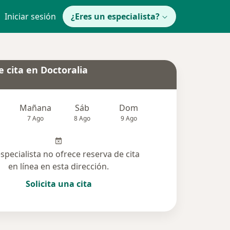
Iniciar sesión
¿Eres un especialista?
 cita en Doctoralia
Mañana
Sáb
Dom
Lun
Mar
7 Ago
8 Ago
9 Ago
10 Ago
11 Ag
especialista no ofrece reserva de cita
en línea en esta dirección.
Solicita una cita