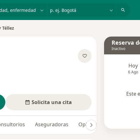
dad, enfermedad o nombre
p. ej. Bogotá
 Téllez
e ciudad
Reserva de
Inactivo
bre las especializaciones
Hoy
6 Ago
Este 
Solicita una cita
nsultorios
Aseguradoras
Opiniones (1)