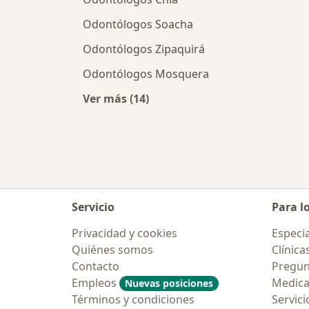
Odontólogos Soacha
Odontólogos Zipaquirá
Odontólogos Mosquera
Ver más (14)
Más en esta categoría: Ciudades ce
Servicio
Para l
Privacidad y cookies
Especia
Quiénes somos
Clínica
Contacto
Pregun
Empleos
Medic
Nuevas posiciones
Términos y condiciones
Servici