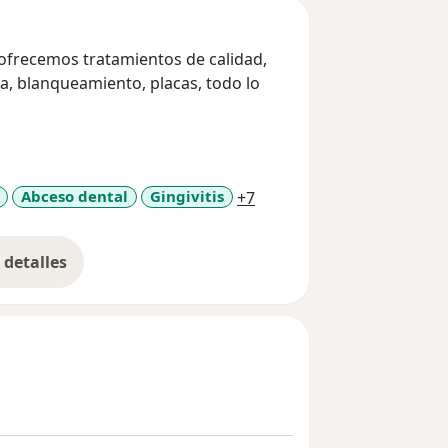
recemos tratamientos de calidad,
ia, blanqueamiento, placas, todo lo
a11y_sr_more_diseases
Abceso dental
Gingivitis
+7
detalles
bre la experiencia