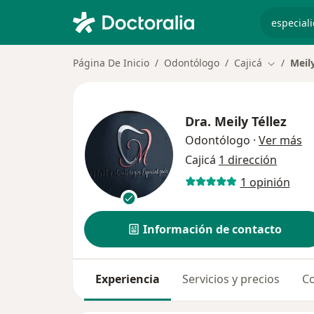
especiali
Página De Inicio
Odontólogo
Cajicá
Meily
Cambiar d
Dra.
Meily Téllez
so
Odontólogo
·
Ver más
Cajicá
1 dirección
1 opinión
Información de contacto
Experiencia
Servicios y precios
Co