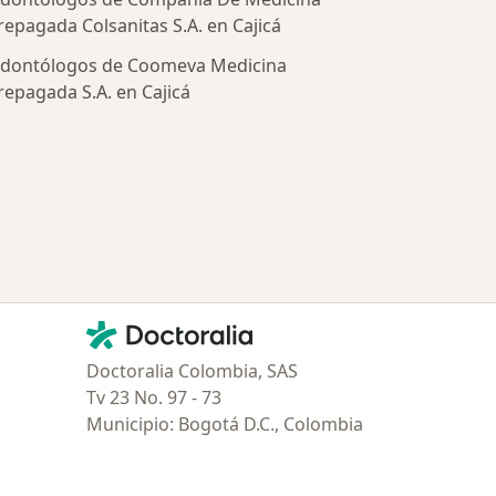
repagada Colsanitas S.A. en Cajicá
dontólogos de Coomeva Medicina
repagada S.A. en Cajicá
tratadas
Contacto
Doctoralia - Página de inicio
Doctoralia Colombia, SAS
Tv 23 No. 97 - 73
Municipio: Bogotá D.C., Colombia