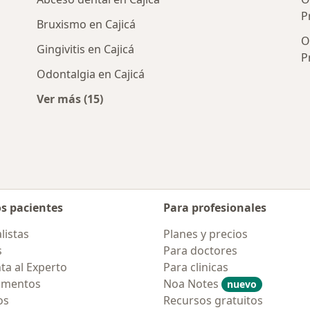
P
Bruxismo en Cajicá
O
Gingivitis en Cajicá
P
Odontalgia en Cajicá
Ver más (15)
rcanas a Cajicá
Más en esta categoría: Enfermedades más 
os pacientes
Para profesionales
listas
Planes y precios
s
Para doctores
ta al Experto
Para clinicas
amentos
Noa Notes
nuevo
os
Recursos gratuitos