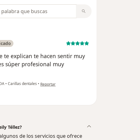
opiniones
icado
te explican te hacen sentir muy
es súper profesional muy
en opinión del usuario Jeison reyes
ADA
•
Carillas dentales
•
Reportar
ily Téllez?
lgunos de los servicios que ofrece