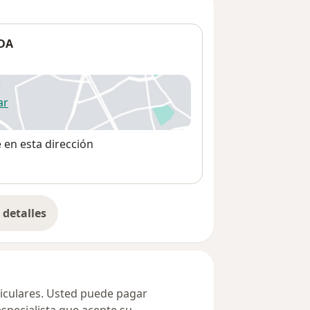
DA
ar
 abre en una nueva pestaña
e en esta dirección
detalles
bre la dirección
ticulares. Usted puede pagar
especialista que acepte su