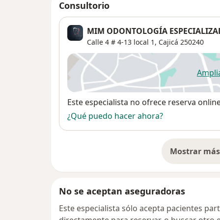
Consultorio
MIM ODONTOLOGÍA ESPECIALIZA
Calle 4 # 4-13 local 1,
Cajicá
250240
Ampli
se
Disponibilidad
Este especialista no ofrece reserva onlin
¿Qué puedo hacer ahora?
Mostrar más 
so
No se aceptan aseguradoras
Este especialista sólo acepta pacientes par
directamente para reservar, o buscar otro 