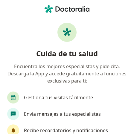
Men
Traumatismo Dentoalveolar • Chía, Cundinamarca
Filtros
• 1
Seguro
Mapa
Especialistas en Traumatismo dentoalveolar
Cuida de tu salud
en Chía
Encuentra los mejores especialistas y pide cita.
Descarga la App y accede gratuitamente a funciones
¿Qué especialidad estás buscando?
exclusivas para ti:
Odontólogo
Gestiona tus visitas fácilmente
Envía mensajes a tus especialistas
Recibe recordatorios y notificaciones