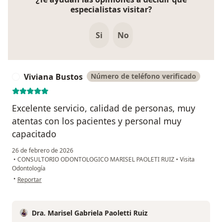
especialistas visitar?
Si
No
Viviana Bustos
Número de teléfono verificado
V
Excelente servicio, calidad de personas, muy
atentas con los pacientes y personal muy
capacitado
26 de febrero de 2026
•
CONSULTORIO ODONTOLOGICO MARISEL PAOLETI RUIZ
•
Visita
Odontología
en opinión del usuario Viviana Bustos
•
Reportar
Dra. Marisel Gabriela Paoletti Ruiz