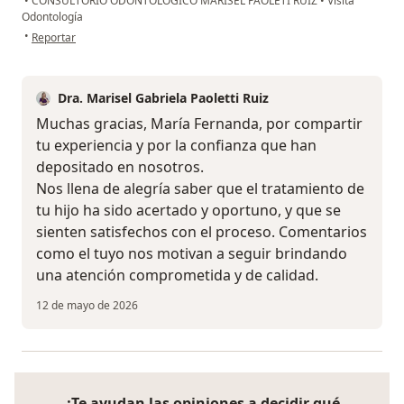
•
CONSULTORIO ODONTOLOGICO MARISEL PAOLETI RUIZ
•
Visita
Odontología
en opinión del usuario María Fernanda
•
Reportar
Dra. Marisel Gabriela Paoletti Ruiz
Muchas gracias, María Fernanda, por compartir
tu experiencia y por la confianza que han
depositado en nosotros.
Nos llena de alegría saber que el tratamiento de
tu hijo ha sido acertado y oportuno, y que se
sienten satisfechos con el proceso. Comentarios
como el tuyo nos motivan a seguir brindando
una atención comprometida y de calidad.
12 de mayo de 2026
¿Te ayudan las opiniones a decidir qué