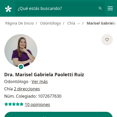
Men
¿Qué estás buscando?
Página De Inicio
Odontólogo
Chía
Marisel Gabriela 
Cambiar de ciudad
Dra.
Marisel Gabriela Paoletti Ruiz
sobre las especializaciones
Odontólogo
·
Ver más
Chía
2 direcciones
Núm. Colegiado: 1072677630
10 opiniones