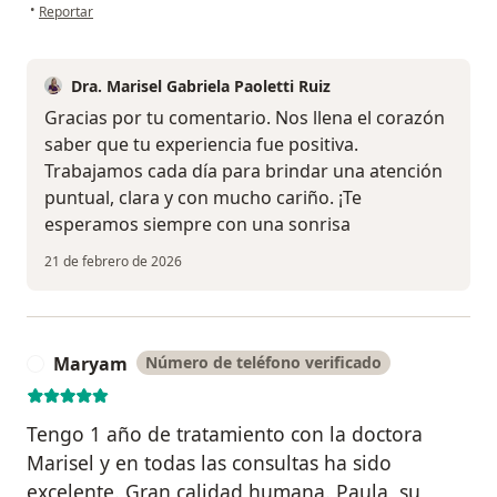
en opinión del usuario Johanna L
•
Reportar
Dra. Marisel Gabriela Paoletti Ruiz
Gracias por tu comentario. Nos llena el corazón
saber que tu experiencia fue positiva.
Trabajamos cada día para brindar una atención
puntual, clara y con mucho cariño. ¡Te
esperamos siempre con una sonrisa
21 de febrero de 2026
Maryam
Número de teléfono verificado
M
Tengo 1 año de tratamiento con la doctora
Marisel y en todas las consultas ha sido
excelente. Gran calidad humana. Paula, su