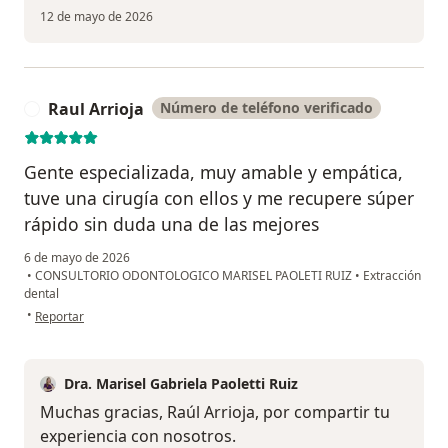
12 de mayo de 2026
Raul Arrioja
Número de teléfono verificado
R
Gente especializada, muy amable y empática,
tuve una cirugía con ellos y me recupere súper
rápido sin duda una de las mejores
6 de mayo de 2026
•
CONSULTORIO ODONTOLOGICO MARISEL PAOLETI RUIZ
•
Extracción
dental
en opinión del usuario Raul Arrioja
•
Reportar
Dra. Marisel Gabriela Paoletti Ruiz
Muchas gracias, Raúl Arrioja, por compartir tu
experiencia con nosotros.