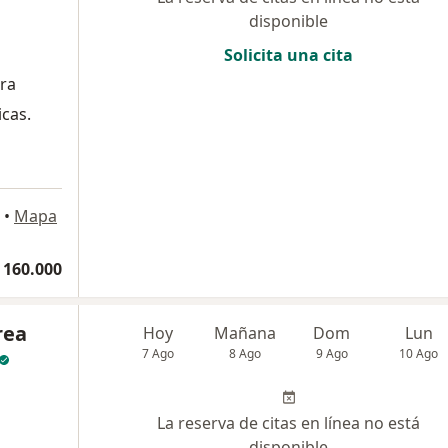
disponible
Solicita una cita
ra
icas.
•
Mapa
 160.000
rea
Hoy
Mañana
Dom
Lun
7 Ago
8 Ago
9 Ago
10 Ago
La reserva de citas en línea no está
disponible