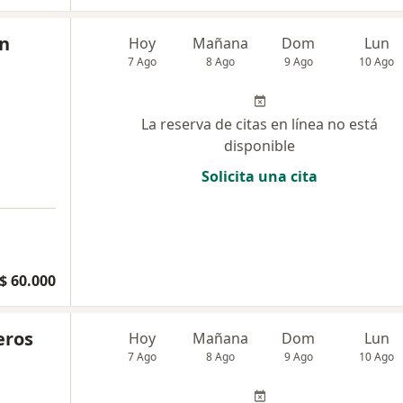
ín
Hoy
Mañana
Dom
Lun
7 Ago
8 Ago
9 Ago
10 Ago
La reserva de citas en línea no está
disponible
Solicita una cita
a
$ 60.000
eros
Hoy
Mañana
Dom
Lun
7 Ago
8 Ago
9 Ago
10 Ago