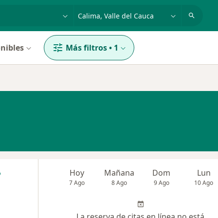
dad, enfermedad o nombre
p. ej. Bogotá
nibles
Más filtros
•
1
Hoy
Mañana
Dom
Lun
7 Ago
8 Ago
9 Ago
10 Ago
La reserva de citas en línea no está