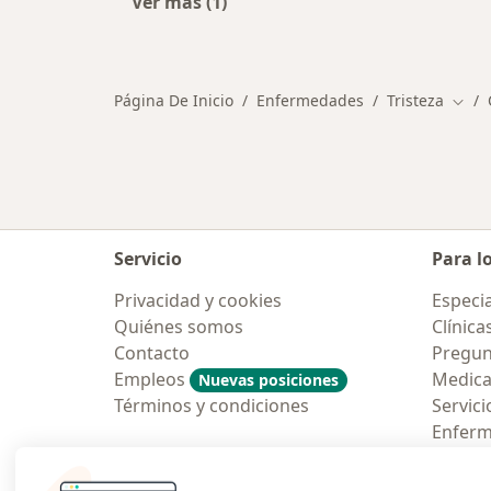
Ver más (1)
Más en esta categoría: Ciudades ce
Página De Inicio
Enfermedades
Tristeza
Camb
Servicio
Para l
Privacidad y cookies
Especia
Quiénes somos
Clínica
Contacto
Pregun
Empleos
Medic
Nuevas posiciones
Términos y condiciones
Servici
Enfer
Pregun
Aplicac