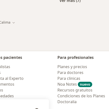
Ver más (7)
rcanas a Calima
Más en esta categor
Calima
iar de ciudad
Cambiar de ciudad
os pacientes
Para profesionales
listas
Planes y precios
s
Para doctores
ta al Experto
Para clinicas
amentos
Noa Notes
nuevo
os
Recursos gratuitos
medades
Condiciones de los Planes
tas Frecuentes
Doctoralia
ión para móvil