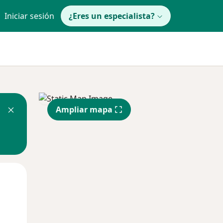
Iniciar sesión
¿Eres un especialista?
Ampliar mapa
Mar
Mié
Jue
11 Ago
12 Ago
13 Ago