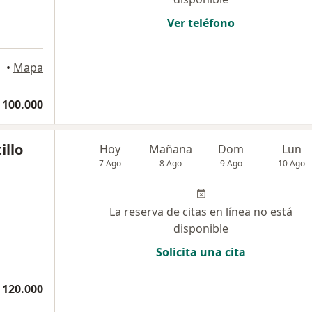
Ver teléfono
•
Mapa
 100.000
illo
Hoy
Mañana
Dom
Lun
7 Ago
8 Ago
9 Ago
10 Ago
La reserva de citas en línea no está
disponible
Solicita una cita
 120.000