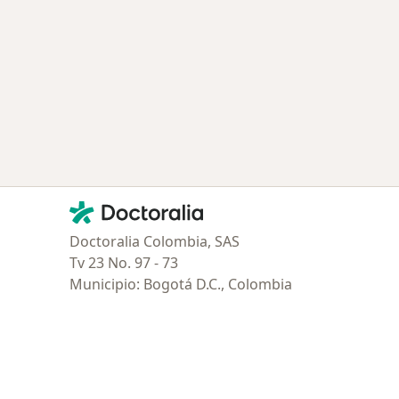
ía: Otras enfermedades en Calima
Contacto
Doctoralia - Página de inicio
Doctoralia Colombia, SAS
Tv 23 No. 97 - 73
Municipio: Bogotá D.C., Colombia