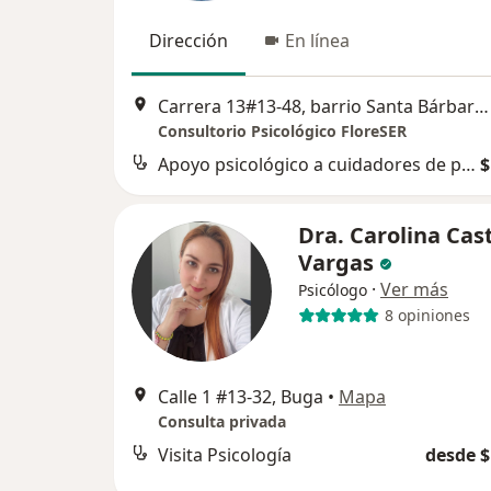
Dirección
En línea
Carrera 13#13-48, barrio Santa Bárbara, Buga
Consultorio Psicológico FloreSER
Apoyo psicológico a cuidadores de personas dependientes
$
Dra. Carolina Cast
Vargas
·
Ver más
Psicólogo
8 opiniones
Calle 1 #13-32, Buga
•
Mapa
Consulta privada
Visita Psicología
desde $