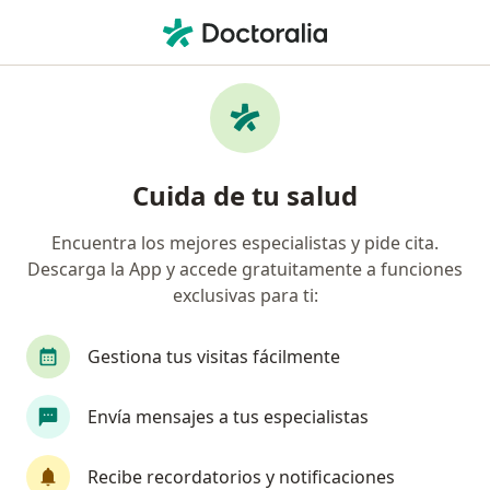
Men
Situaciones De Conflicto De Pareja • Calima, Valle del Cauca
Filtros
• 1
Seguro
Mapa
Especialistas en Situaciones de conflicto de
Cuida de tu salud
pareja en Calima
Encuentra los mejores especialistas y pide cita.
Descarga la App y accede gratuitamente a funciones
¿Qué especialidad estás buscando?
exclusivas para ti:
Psicólogo
Gestiona tus visitas fácilmente
Envía mensajes a tus especialistas
Recibe recordatorios y notificaciones