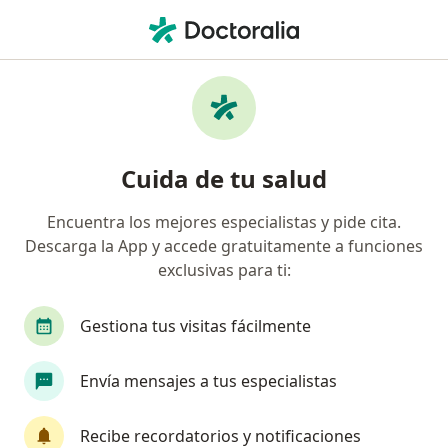
Men
Tumores De Próstata • Armenia, Quindío
Filtros
• 1
Seguro
Mapa
Especialistas en Tumores de Próstata en
Cuida de tu salud
Armenia
Encuentra los mejores especialistas y pide cita.
Descarga la App y accede gratuitamente a funciones
¿Qué especialidad estás buscando?
exclusivas para ti:
Urólogo
Sexólogo
Gestiona tus visitas fácilmente
Envía mensajes a tus especialistas
Recibe recordatorios y notificaciones