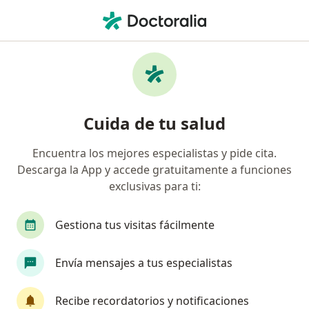
Men
Tumores De Próstata • Pereira, Risaralda
Filtros
• 1
Seguro
Mapa
Especialistas en Tumores de Próstata en
Cuida de tu salud
Pereira
Encuentra los mejores especialistas y pide cita.
Descarga la App y accede gratuitamente a funciones
¿Qué especialidad estás buscando?
exclusivas para ti:
Urólogo
Sexólogo
Gestiona tus visitas fácilmente
Envía mensajes a tus especialistas
Recibe recordatorios y notificaciones