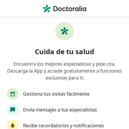
Men
Úlceras Bucales • Pereira, Risaralda
Filtros
• 1
Mapa
Especialistas en Úlceras Bucales en Pereira
Cuida de tu salud
Encuentra los mejores especialistas y pide cita.
¿Qué especialidad estás buscando?
Descarga la App y accede gratuitamente a funciones
Odontólogo
Cirujano maxilofacial
Ortodo
exclusivas para ti:
Gestiona tus visitas fácilmente
Envía mensajes a tus especialistas
Recibe recordatorios y notificaciones