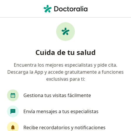
Men
Úlceras Del Decúbito • Villavicencio, Meta
Filtros
• 1
Seguro
Mapa
Especialistas en Úlceras del decúbito en
Cuida de tu salud
Villavicencio
Encuentra los mejores especialistas y pide cita.
Descarga la App y accede gratuitamente a funciones
¿Qué especialidad estás buscando?
exclusivas para ti:
Cirujano general
Cirujano vascular
Derm
Gestiona tus visitas fácilmente
Envía mensajes a tus especialistas
Recibe recordatorios y notificaciones